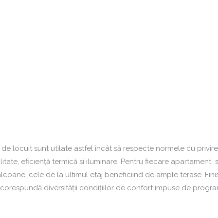
e de locuit sunt utilate astfel încât să respecte normele cu privir
litate, eficienţă termică şi iluminare. Pentru fiecare apartament 
coane, cele de la ultimul etaj beneficiind de ample terase. Finis
 corespundă diversităţii condiţiilor de confort impuse de program